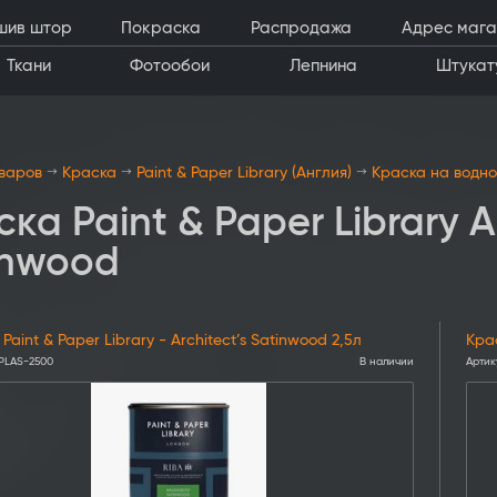
шив штор
Покраска
Распродажа
Адрес мага
Ткани
Фотообои
Лепнина
Штукат
оваров
Краска
Paint & Paper Library (Англия)
Краска на водно
ка Paint & Paper Library Ar
inwood
Paint & Paper Library - Architect’s Satinwood 2,5л
Крас
PLAS-2500
В наличии
Артик