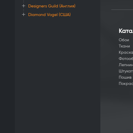
Designers Guild (Англия)
Diamond Vogel (США)
Ката
Обои
Ткани
Краск
Фотоо
Лепни
Штукат
Пошив
Покрас