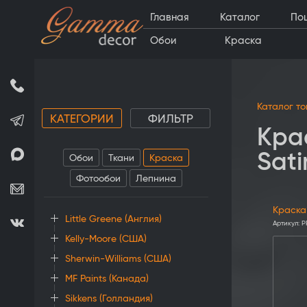
Главная
Каталог
По
Обои
Краска
Каталог т
КАТЕГОРИИ
ФИЛЬТР
Крас
Sat
Обои
Ткани
Краска
Фотообои
Лепнина
Краска 
Little Greene (Англия)
Артикул:
P
Kelly-Moore (США)
Sherwin-Williams (США)
MF Paints (Канада)
Sikkens (Голландия)