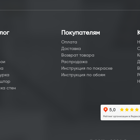
лог
Покупателям
Оплата
Н
Доставка
О
а
Возврат товара
К
бои
Распродажа
Д
на
Инструкция по покраске
В
урка
Инструкция по обоям
Р
 штор
Н
ка стен