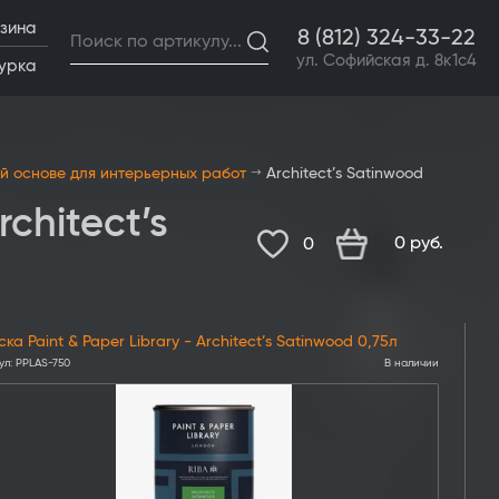
зина
8 (812) 324-33-22
ул. Софийская д. 8к1с4
урка
й основе для интерьерных работ
Architect’s Satinwood
chitect’s
0
руб.
0
ка Paint & Paper Library - Architect’s Satinwood 0,75л
ул:
PPLAS-750
В наличии