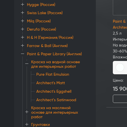
Hygge (Россия)
Swiss Lake (Россия)
Milq (Россия)
Paint &
Archite
Derufa (Россия)
2,5 л
H & H (Германия/Россия)
Интерь
На вод
Farrow & Ball (Англия)
30-60%
Paint & Paper Library (Англия)
Влажна
Краска на водной основе
для интерьерных работ
Pure Flat Emulsion
Цена:
Architect's Matt
15 90
Architect's Eggshell
Architect’s Satinwood
Краска на масляной
основе для интерьерных
работ
Грунтовки