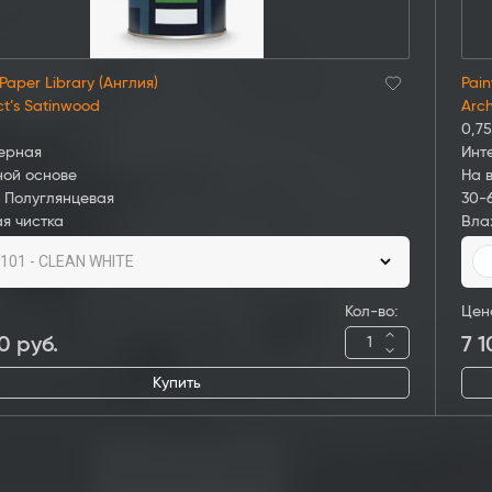
 Paper Library (Англия)
Pain
ct’s Satinwood
Arch
0,75
ерная
Инт
ной основе
На 
 Полуглянцевая
30-
я чистка
Вла
101 - CLEAN WHITE
Кол-во:
Цен
0
руб.
7 
Купить