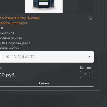
t & Paper Library (Англия)
itect’s Satinwood
 л
ерьерная
водной основе
60% Полуглянцевая
жная чистка
101 - CLEAN WHITE
а:
Кол-во:
100
руб.
Купить