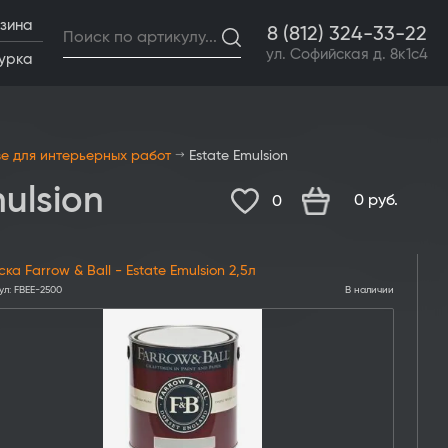
зина
8 (812) 324-33-22
ул. Софийская д. 8к1с4
урка
ве для интерьерных работ
Estate Emulsion
ulsion
0
руб.
0
ка Farrow & Ball - Estate Emulsion 2,5л
ул:
FBEE-2500
В наличии