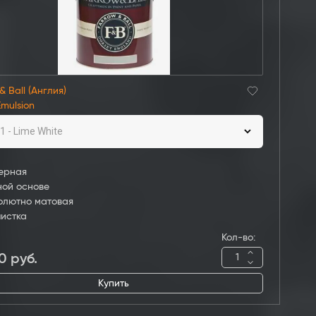
& Ball (Англия)
Emulsion
1 - Lime White
ерная
ной основе
олютно матовая
чистка
Кол-во:
0
руб.
Купить