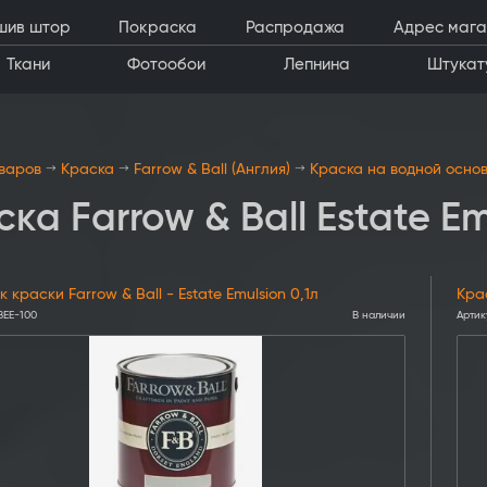
шив штор
Покраска
Распродажа
Адрес мага
Ткани
Фотообои
Лепнина
Штукат
оваров
Краска
Farrow & Ball (Англия)
Краска на водной осно
ка Farrow & Ball Estate Em
 краски Farrow & Ball - Estate Emulsion 0,1л
Крас
BEE-100
В наличии
Артик