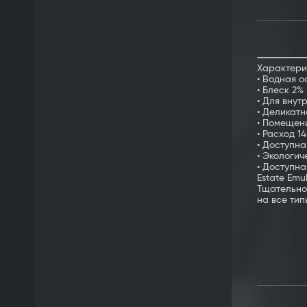
Характерис
• Водная о
• Блеск 2%
• Для внут
• Деликатн
• Помещен
• Расход 14
• Доступна
• Экологич
• Доступна 
Estate Emu
Тщательно
на все ти