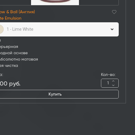
ow & Ball (Англия)
te Emulsion
1 - Lime White
л
ерьерная
водной основе
Абсолютно матовая
ая чистка
а:
Кол-во:
400
руб.
Купить