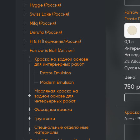
Hygge (Россия)
Farrow 
Swiss Lake (Россия)
Estate 
Milq (Россия)
Derufa (Россия)
H & H (Германия/Россия)
0,1 л
Интерь
Farrow & Ball (Англия)
На вод
Краска на водной основе
2% Абс
для интерьерных работ
Сухая 
Estate Emulsion
Цена:
Modern Emulsion
750
р
Масляная краска на
водной основе для
интерьерных работ
Фасадная краска
Краска 
Грунтовки
Артикул:
F
Специальные отделочные
материалы