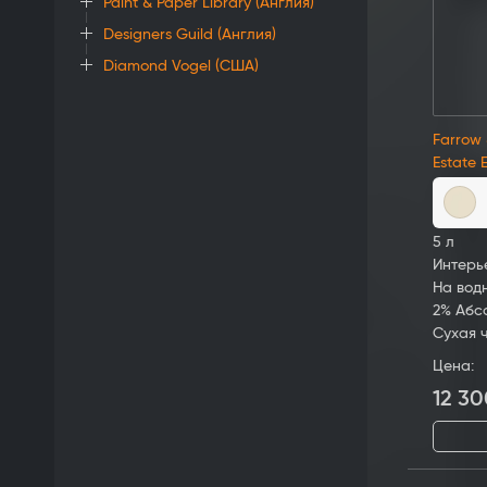
Paint & Paper Library (Англия)
Designers Guild (Англия)
Diamond Vogel (США)
Farrow 
Estate 
5 л
Интерь
На вод
2% Абс
Сухая 
Цена:
12 30