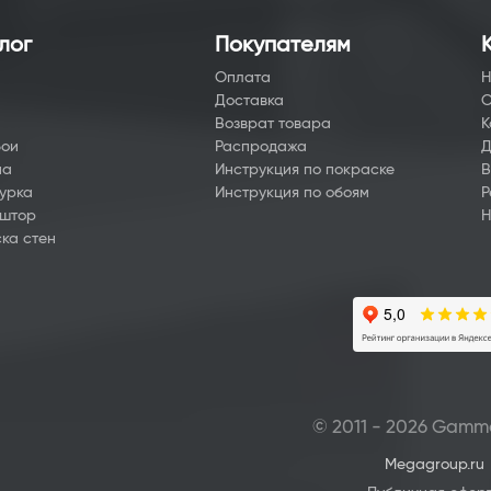
лог
Покупателям
Оплата
Н
Доставка
О
а
Возврат товара
К
бои
Распродажа
Д
на
Инструкция по покраске
В
урка
Инструкция по обоям
Р
 штор
Н
ка стен
© 2011 - 2026 Gamm
Megagroup.ru