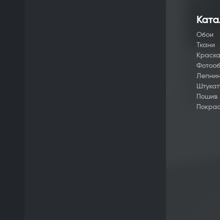
Ката
Обои
Ткани
Краск
Фотоо
Лепни
Штукат
Пошив
Покрас