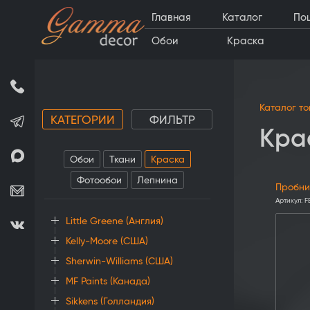
Главная
Каталог
По
Обои
Краска
Каталог т
КАТЕГОРИИ
ФИЛЬТР
Крас
Обои
Ткани
Краска
Фотообои
Лепнина
Пробник
Артикул:
F
Little Greene (Англия)
Kelly-Moore (США)
Sherwin-Williams (США)
MF Paints (Канада)
Sikkens (Голландия)