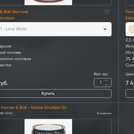
& Ball (Англия)
Farr
Emulsion
Esta
1 - Lime White
2,5 
ерная
Инт
ной основе
На 
олютно матовая
2% 
чистка
Сух
Кол-во:
Цен
уб.
7 
Купить
Farrow & Ball - Estate Emulsion 5л
BEE-5000
В наличии