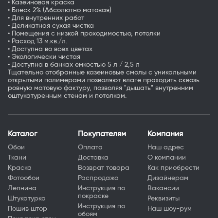
• Казеиновая краска
• Блеск 2% (Абсолютно матовая)
• Для внутренних работ
• Деликатная сухая чистка
• Помещения с низкой проходимостью, потолки
• Расход 13 м.кв./л.
• Доступна во всех цветах
• Экологически чистая
• Доступна в банках емкостью 5 л / 2,5 л
Тщательно отобранные казеиновые смолы с уникальными
открытыми полимерами позволяют влаге проходить сквозь
ровную матовую фактуру, позволяя "дышать" внутренним
оштукатуренным стенам и потолкам.
Каталог
Покупателям
Компания
Обои
Оплата
Наш адрес
Ткани
Доставка
О компании
Краска
Возврат товара
Как приобрести
Фотообои
Распродажа
Дизайнерам
Лепнина
Инструкция по
Вакансии
покраске
Штукатурка
Реквизиты
Инструкция по
Пошив штор
Наш шоу-рум
обоям