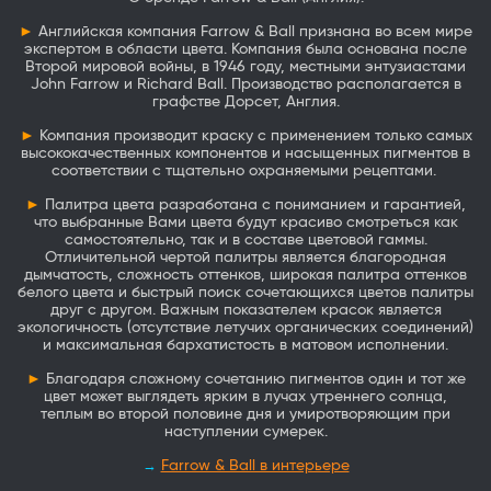
►
Английская компания Farrow & Ball признана во всем мире
экспертом в области цвета. Компания была основана после
Второй мировой войны, в 1946 году, местными энтузиастами
John Farrow и Richard Ball. Производство располагается в
графстве Дорсет, Англия.
►
Компания производит краску с применением только самых
высококачественных компонентов и насыщенных пигментов в
соответствии с тщательно охраняемыми рецептами.
►
Палитра цвета разработана с пониманием и гарантией,
что выбранные Вами цвета будут красиво смотреться как
самостоятельно, так и в составе цветовой гаммы.
Отличительной чертой палитры является благородная
дымчатость, сложность оттенков, широкая палитра оттенков
белого цвета и быстрый поиск сочетающихся цветов палитры
друг с другом. Важным показателем красок является
экологичность (отсутствие летучих органических соединений)
и максимальная бархатистость в матовом исполнении.
►
Благодаря сложному сочетанию пигментов один и тот же
цвет может выглядеть ярким в лучах утреннего солнца,
теплым во второй половине дня и умиротворяющим при
наступлении сумерек.
→
Farrow & Ball в интерьере