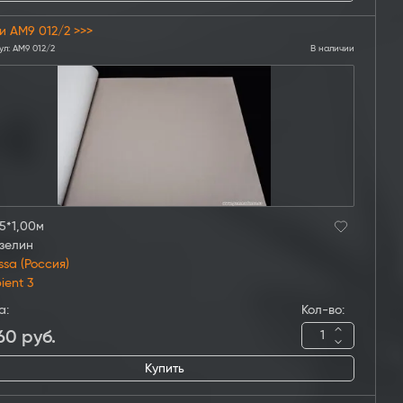
и AM9 012/2 >>>
ул:
AM9 012/2
В наличии
5*1,00м
зелин
ssa (Россия)
ient 3
а:
Кол-во:
60
руб.
Купить