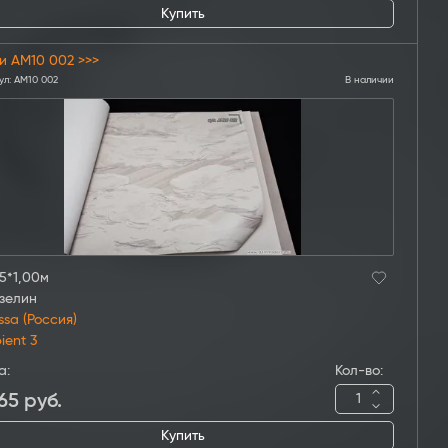
Купить
и AM10 002 >>>
ул:
AM10 002
В наличии
5*1,00м
зелин
ssa (Россия)
ient 3
а:
Кол-во:
65
руб.
Купить