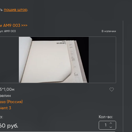
ть
пошив штор
.
и AM9 003 >>>
ул:
AM9 003
В наличии
5*1,00м
зелин
ssa (Россия)
ient 3
а:
Кол-во:
60
руб.