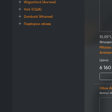
Wiganford (Англия)
York (США)
Zambaiti (Италия)
Подборки обоев
10,05*1
Флизел
Milassa
Ambien
Цена:
6 160
Обои A
Артикул:
A