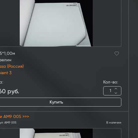
5*1,00м
зелин
ssa (Россия)
ient 3
а:
Кол-во:
60
руб.
Купить
и AM9 005 >>>
ул:
AM9 005
В наличии