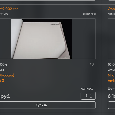
M9 002 >>>
Обо
M9 002
В наличии
Артик
,00м
10,0
ин
Фли
 (Россия)
Mila
t 3
Amb
Кол-во:
Цен
руб.
6 1
Купить