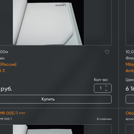
,00м
10,0
ин
Фли
 (Россия)
Mila
t 3
Amb
Кол-во:
Цен
руб.
6 1
Купить
M9 005/1 >>>
Обо
M9 005/1
В наличии
Артик