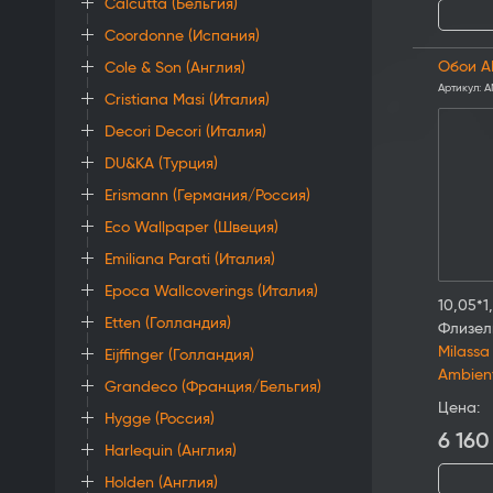
Calcutta (Бельгия)
Coordonne (Испания)
Обои A
Cole & Son (Англия)
Артикул:
A
Cristiana Masi (Италия)
Decori Decori (Италия)
DU&KA (Турция)
Erismann (Германия/Россия)
Eco Wallpaper (Швеция)
Emiliana Parati (Италия)
Epoca Wallcoverings (Италия)
10,05*1
Etten (Голландия)
Флизел
Milassa
Eijffinger (Голландия)
Ambien
Grandeco (Франция/Бельгия)
Цена:
Hygge (Россия)
6 160
Harlequin (Англия)
Holden (Англия)