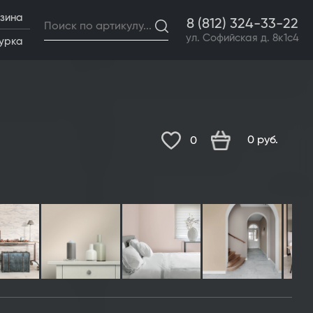
зина
8 (812) 324-33-22
ул. Софийская д. 8к1с4
урка
0
руб.
0