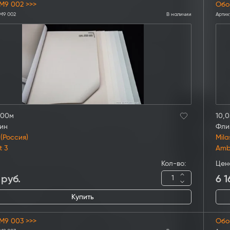
M9 002 >>>
Обо
M9 002
В наличии
Артик
,00м
10,0
ин
Фли
 (Россия)
Mila
t 3
Amb
Кол-во:
Цен
руб.
6 1
Купить
M9 003 >>>
Обо