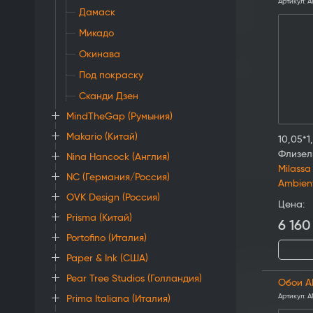
Артикул:
A
Дамаск
Микадо
Окинава
Под покраску
Сканди Дзен
MindTheGap (Румыния)
Makario (Китай)
10,05*1
Флизел
Nina Hancock (Англия)
Milassa
NC (Германия/Россия)
Ambien
OVK Design (Россия)
Цена:
Prisma (Китай)
6 160
Portofino (Италия)
Paper & Ink (США)
Pear Tree Studios (Голландия)
Обои A
Артикул:
A
Prima Italiana (Италия)