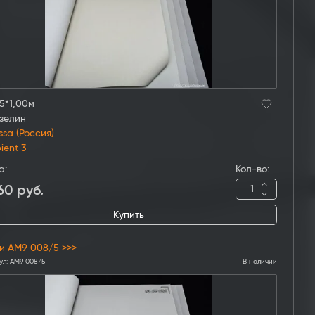
5*1,00м
зелин
ssa (Россия)
ient 3
а:
Кол-во:
60
руб.
Купить
и AM9 008/5 >>>
ул:
AM9 008/5
В наличии