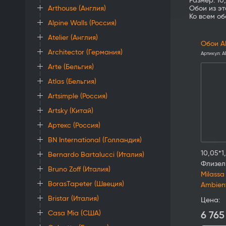
Размер: 10
Обои из э
Arthouse (Англия)
Ко всем о
Alpine Walls (Россия)
Atelier (Англия)
Обои A
Architector (Германия)
Артикул:
A
Arte (Бельгия)
Atlas (Бельгия)
Artsimple (Россия)
Artsky (Китай)
Артекс (Россия)
BN International (Голландия)
10,05*1
Bernardo Bartalucci (Италия)
Флизел
Bruno Zoff (Италия)
Milassa
BorasTapeter (Швеция)
Ambien
Bristar (Италия)
Цена:
Casa Mia (США)
6 765