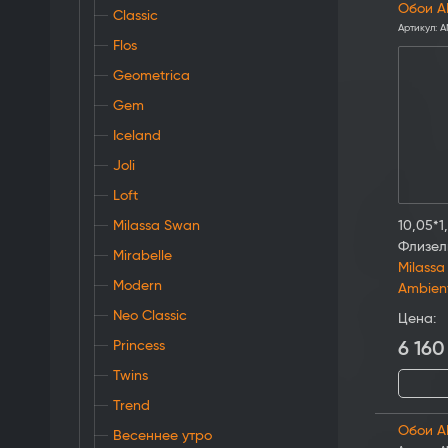
Обои A
Classic
Артикул:
A
Flos
Geometrica
Gem
Iceland
Joli
Loft
Milassa Swan
10,05*1
Флизел
Mirabelle
Milassa
Modern
Ambien
Neo Classic
Цена:
Princess
6 160
Twins
Trend
Обои A
Весеннее утро