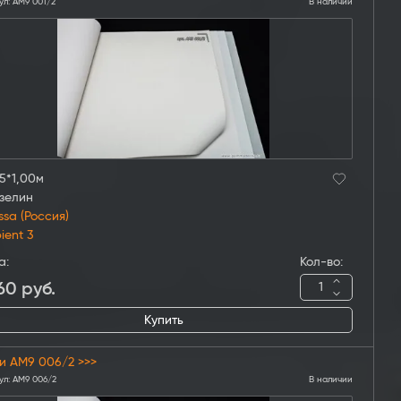
ул:
AM9 001/2
В наличии
5*1,00м
зелин
ssa (Россия)
ient 3
а:
Кол-во:
60
руб.
Купить
и AM9 006/2 >>>
ул:
AM9 006/2
В наличии