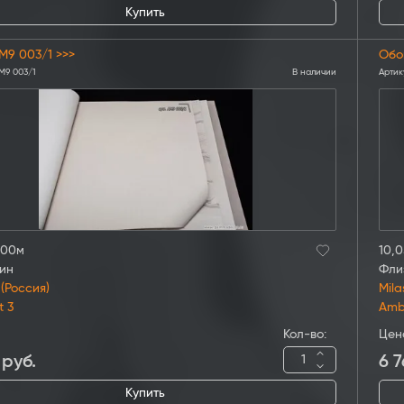
Купить
M9 003/1 >>>
Обо
M9 003/1
В наличии
Артик
,00м
10,0
ин
Фли
 (Россия)
Mila
t 3
Amb
Кол-во:
Цен
руб.
6 7
Купить