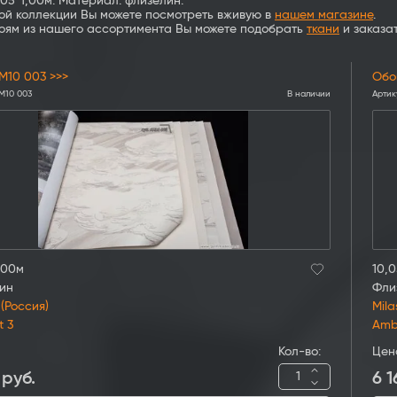
,05*1,00м. Материал: флизелин.
той коллекции Вы можете посмотреть вживую в
нашем магазине
.
боям из нашего ассортимента Вы можете подобрать
ткани
и заказа
M10 003 >>>
Обо
M10 003
В наличии
Артик
,00м
10,0
ин
Фли
 (Россия)
Mila
t 3
Amb
Кол-во:
Цен
руб.
6 1