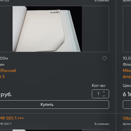
M9 003
В наличии
Артик
,00м
10,0
ин
Фли
 (Россия)
Mila
t 3
Amb
Кол-во:
Цен
руб.
6 1
Купить
M9 001/1 >>>
Обо
M9 001/1
В наличии
Артик