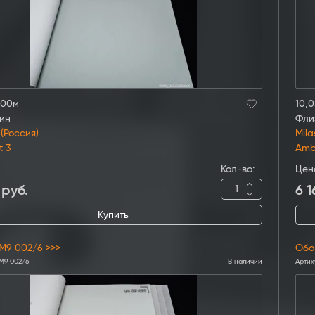
,00м
10,0
ин
Фли
 (Россия)
Mila
t 3
Amb
Кол-во:
Цен
руб.
6 1
Купить
M9 002/6 >>>
Обо
M9 002/6
В наличии
Артик