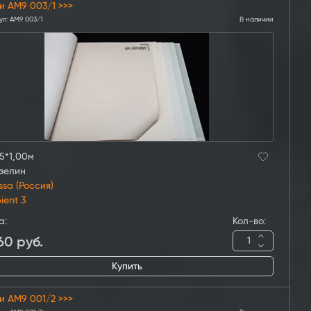
и AM9 003/1 >>>
ул:
AM9 003/1
В наличии
5*1,00м
зелин
ssa (Россия)
ient 3
а:
Кол-во:
60
руб.
Купить
и AM9 001/2 >>>