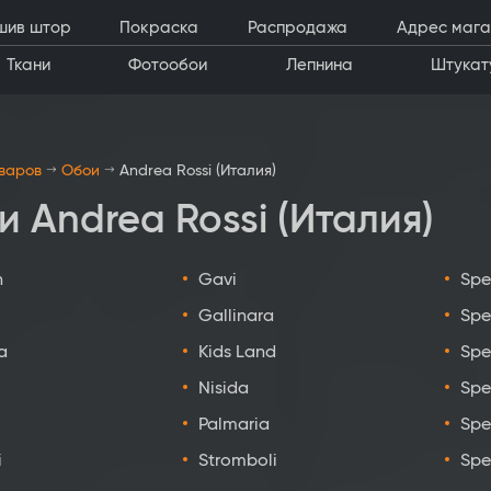
шив штор
Покраска
Распродажа
Адрес мага
Ткани
Фотообои
Лепнина
Штукат
оваров
Обои
Andrea Rossi (Италия)
 Andrea Rossi (Италия)
n
Gavi
Spe
Gallinara
Spe
a
Kids Land
Spe
Nisida
Spe
Palmaria
Spe
i
Stromboli
Spe