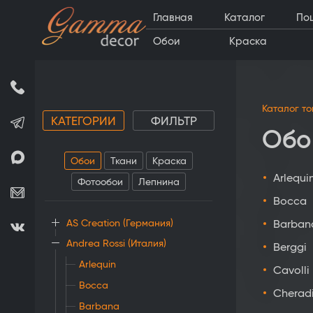
Главная
Каталог
По
Обои
Краска
Каталог т
КАТЕГОРИИ
ФИЛЬТР
Обои
Обои
Ткани
Краска
Arlequi
Фотообои
Лепнина
Bocca
Barban
AS Creation (Германия)
Andrea Rossi (Италия)
Berggi
Arlequin
Cavolli
Bocca
Cherad
Barbana