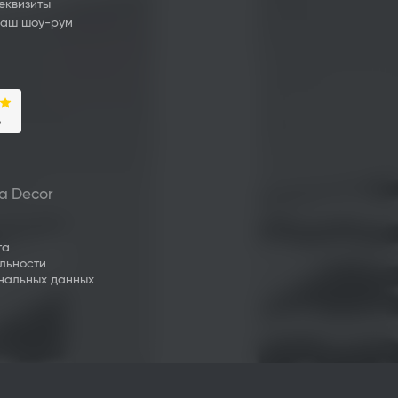
еквизиты
аш шоу-рум
a Deсor
та
льности
нальных данных