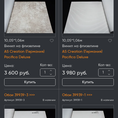
10,05*1,06м
10,05*1,06м
Винил на флизелине
Винил на флизелине
AS Creation (Германия)
AS Creation (Германия)
Pacifica Deluxe
Pacifica Deluxe
Кол-во:
Кол-во:
Цена:
Цена:
3 600
руб.
3 980
руб.
Купить
Купить
Обои 39939-3 >>>
Обои 39939-1 >>>
Артикул:
39939-3
В наличии
Артикул:
39939-1
В наличии