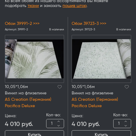
Ко всем обоям из нашего ассортимента Вы можете
подобрать
ткани
и заказать
пошив штор
.
Обои 39991-2 >>>
Обои 39723-3 >>>
Артикул:
39991-2
В наличии
Артикул:
39723-3
В наличии
10,05*1,06м
10,05*1,06м
Винил на флизелине
Винил на флизелине
AS Creation (Германия)
AS Creation (Германия)
Pacifica Deluxe
Pacifica Deluxe
Кол-во:
Кол-во:
Цена:
Цена:
4 010
руб.
4 010
руб.
Купить
Купить