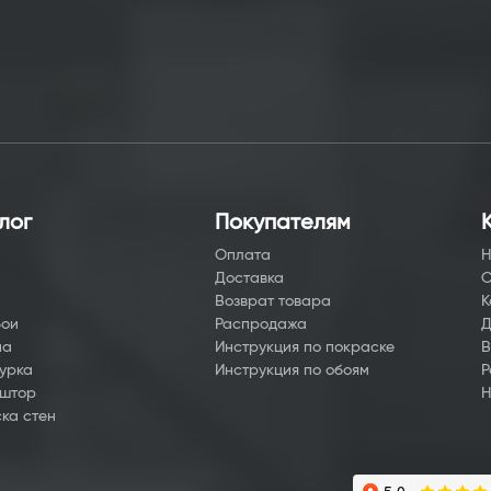
лог
Покупателям
Оплата
Н
Доставка
О
а
Возврат товара
К
бои
Распродажа
Д
на
Инструкция по покраске
В
урка
Инструкция по обоям
Р
 штор
Н
ка стен