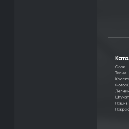
Ката
Обои
Ткани
Краск
Фотоо
Лепни
Штукат
Пошив
Покрас