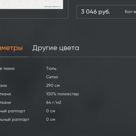
3 046
руб.
Кол-в
аметры
Другие цвета
е ткани
Тюль
Сетка
ани
290 см
ткани
100% полиэстер
ткани
64 г/м2
ный раппорт
0 см
льный раппорт
0 см