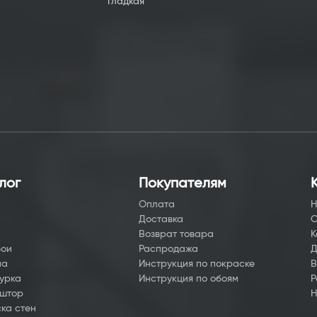
Гладкая
лог
Покупателям
Оплата
Н
Доставка
О
а
Возврат товара
К
бои
Распродажа
Д
на
Инструкция по покраске
В
урка
Инструкция по обоям
Р
 штор
Н
ка стен