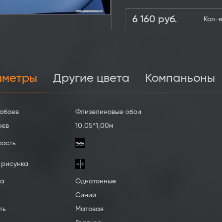
6 160
руб.
Кол-в
аметры
Другие цвета
Компаньоны
обоев
Флизелиновые обои
оев
10,05*1,00м
кость
 рисунка
ка
Однотонные
Синий
ть
Матовая