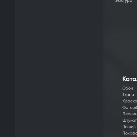
Фактура
Ката
Обои
Ткани
Краск
Фотоо
Лепни
Штукат
Пошив
Покрас